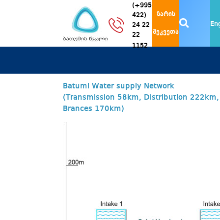
(+995
ზარის
422)
En
24 22
შეკვეთა
22
1152
Batumi Water supply Network
(Transmission 58km, Distribution 222km,
Brances 170km)