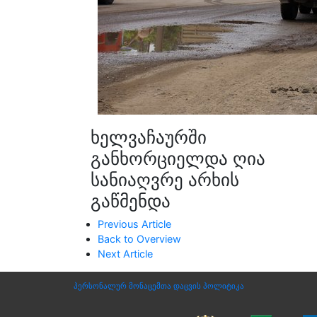
ხელვაჩაურში
განხორციელდა ღია
სანიაღვრე არხის
გაწმენდა
Previous Article
Back to Overview
Next Article
პერსონალურ მონაცემთა დაცვის პოლიტიკა